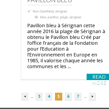
Non classifié(e)
,
serignan
bleu
,
pavillon
,
plage
,
serignan
Pavillon bleu à Sérignan cette
année 2016 la plage de Sérignan à
obtenu le Pavillon bleu Créé par
l’office français de la Fondation
pour l’Education à
l’Environnement en Europe en
1985, il valorise chaque année les
communes et les …
READ
MORE
3
4
5
6
7
...
...