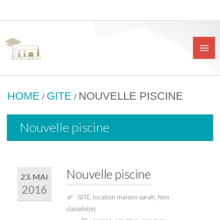
HOME
GITE
NOUVELLE PISCINE
/
/
Nouvelle piscine
Nouvelle piscine
23. MAI
2016
GITE
,
location maison sarah
,
Non
classifié(e)