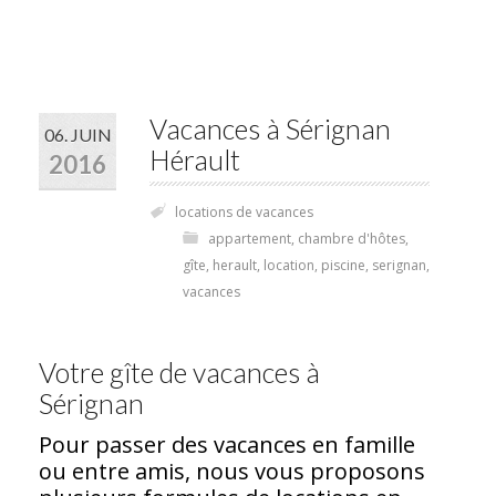
Vacances à Sérignan
06. JUIN
Hérault
2016
locations de vacances
appartement
,
chambre d'hôtes
,
gîte
,
herault
,
location
,
piscine
,
serignan
,
vacances
Votre gîte de vacances à
Sérignan
Pour passer des vacances en famille
ou entre amis, nous vous proposons